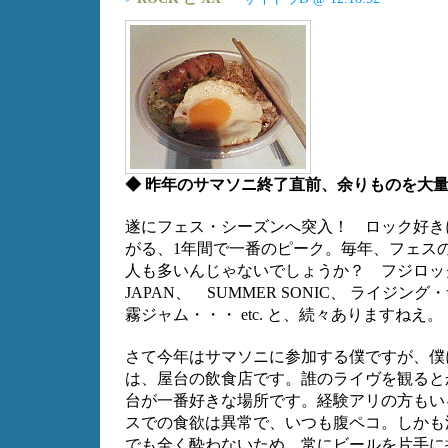
◆ 昨年のサマソニ終了直前、余りものを大
遂にフェス・シーズンへ突入！ ロック好き
がる、1年間で一番のピーク。毎年、フェス
人も多いんじゃないでしょうか？ フジロック
JAPAN、 SUMMER SONIC、 ライジ
霧ジャム・・・ etc. と、続々ありますねえ。
さて今年はサマソニに参加する僕ですが、僕
は、屋台の飲食店です。誰のライヴを観ると
台が一番好きな場所です。経験アリの方もい
スでの食欲は異常で、いつも腹ペコ。しかも
でも全く酔わないため、常にビールを片手に