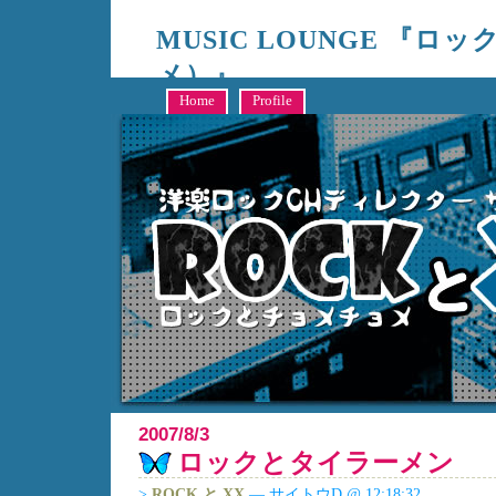
MUSIC LOUNGE 『ロ
メ）』
キャンシステム編成部、洋楽制作ディレクターサイトウによる、RO
Home
Profile
2007/8/3
ロックとタイラーメン
>
ROCK と XX
— サイトウD @ 12:18:32