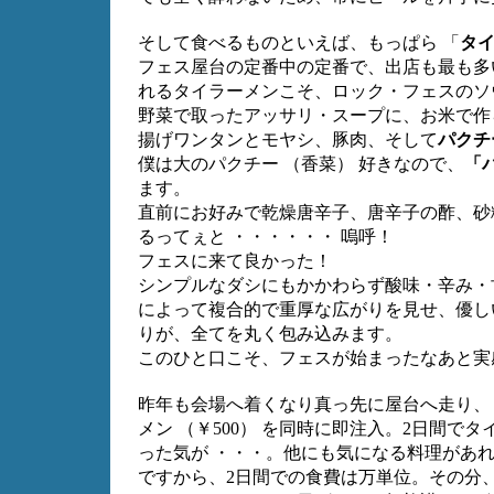
そして食べるものといえば、もっぱら 「
タ
フェス屋台の定番中の定番で、出店も最も多
れるタイラーメンこそ、ロック・フェスのソ
野菜で取ったアッサリ・スープに、お米で作
揚げワンタンとモヤシ、豚肉、そして
パクチ
僕は大のパクチー （香菜） 好きなので、
「
ます。
直前にお好みで乾燥唐辛子、唐辛子の酢、砂
るってぇと ・・・・・・ 嗚呼！
フェスに来て良かった！
シンプルなダシにもかかわらず酸味・辛み・
によって複合的で重厚な広がりを見せ、優し
りが、全てを丸く包み込みます。
このひと口こそ、フェスが始まったなあと実
昨年も会場へ着くなり真っ先に屋台へ走り、ビー
メン （￥500） を同時に即注入。2日間でタ
った気が ・・・。他にも気になる料理があ
ですから、2日間での食費は万単位。その分