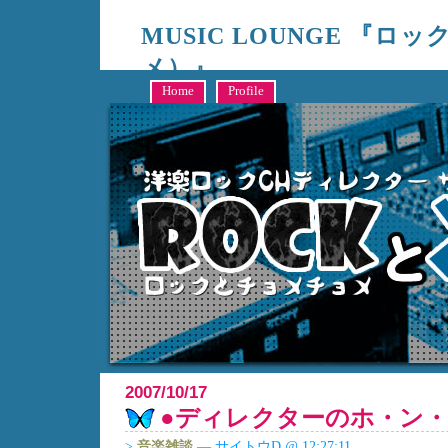
MUSIC LOUNGE 『ロ
メ）』
キャンシステム編成部、洋楽制作ディレクターサイトウによる、RO
Home
Profile
2007/10/17
●ディレクターのホ・ン・
>
音楽雑談
— サイトウD @ 12:27:11