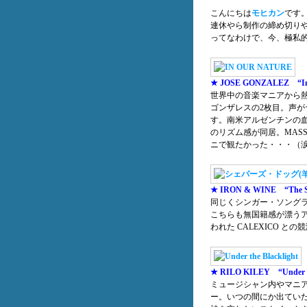
こんにちは
モヒカン
です
連休やら制作の締め切り
ってなわけで、今、極私
★ JOSE GONZALEZ “In 
世界中の音楽マニアから
ゴンザレスの2枚目。声
す。南米アルゼンチンの
のリズム感が同居。MASSIV
ニで観たかった・・・（
★ IRON & WINE “The Sh
同じくシンガー・ソング
こちらも無国籍感が漂う
われた CALEXICO 
★ RILO KILEY “Under Th
ミュージシャン内やマニ
ー。いつの間にか出ていた