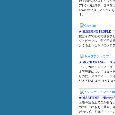
神を忘れないストイック
アレンジは見事。国内盤は 
Lewis のソロ・アル
す。
★ SLEEPING PEOPLE “
僕は今作で初めて聴きま
グ・ピープル。変拍子多
とくるようなキメのメロ
★ MOCK ORANGE “Capt
アメリカのインディーズ
オ等詳細についてはまっ
なのに、メロディー・ライン
SAY YEAH あたりが
★ MARITIME “Heresy An
エモを語る上で欠かせない T
のコピーにもある通り、
だわらず、ギタポ・ファ