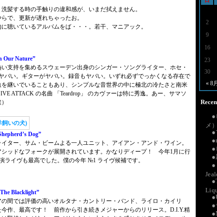
日
。洗髪する時の手触りの違和感が、いまだ拭えません。
やらで、更新が遅れちゃったお。
2
的に聴いているアルバムをば・・・。若干、マニアック。
9
16
Our Nature”
23
熱い支持を集めるスウェーデン出身のシンガー・ソングライター、ホセ・
30
がヤバい。ギターがヤバい。録音もヤバい。いずれ必ずでっかくなる存在で
« 8
血を継いでいることもあり、シンプルな音世界の中に極北の冷たさと南米
E ATTACK の名曲 「Teardrop」 のカヴァーは特に秀逸。あー、サマソ
Recent
涙）
メ
epherd’s Dog”
●
ライター、サム・ビームよる一人ユニット、アイアン・アンド・ワイン。
アシッドなフォークが展開されています。かなりディープ！ 今年1月に行
との競演ライヴも最高でした。僕の今年 №1 ライヴ候補です。
Jea
●
Liq
e Blacklight”
アの間では評価の高いオルタナ・カントリー・バンド、ライロ・カイリ
今作、最高です！ 前作から引き続きメジャーからのリリース。D.I.Y.精
●