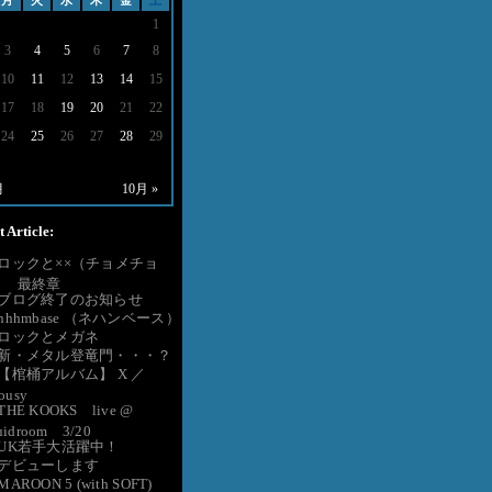
月
火
水
木
金
土
1
3
4
5
6
7
8
10
11
12
13
14
15
17
18
19
20
21
22
24
25
26
27
28
29
月
10月 »
 Article:
●ロックと××（チョメチョ
） 最終章
●ブログ終了のお知らせ
nhhmbase （ネハンベース）
●ロックとメガネ
●新・メタル登竜門・・・？
●【棺桶アルバム】 X ／
lousy
THE KOOKS live @
uidroom 3/20
●UK若手大活躍中！
●デビューします
MAROON 5 (with SOFT)