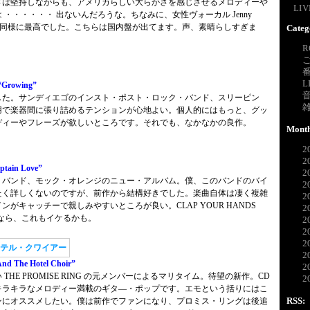
さは堅持しながらも、アメリカらしい大らかさを感じさせるメロディーや
LI
・・・・・・ 出ないんだろうな。ちなみに、女性ヴォーカル Jenny
バムも同様に最高でした。こちらは国内盤が出てます。声、素晴らしすぎま
Categ
R
L
Growing”
した。サンディエゴのインスト・ポスト・ロック・バンド、スリーピン
用で楽器間に張り詰めるテンションが心地よい。個人的にはもっと、グッ
ディーやフレーズが欲しいところです。それでも、なかなかの良作。
Month
2
2
ain Love”
2
・バンド、モック・オレンジのニュー・アルバム。僕、このバンドのバイ
2
たく詳しくないのですが、前作から結構好きでした。楽曲自体は凄く複雑
2
がキャッチーで親しみやすいところが良い。CLAP YOUR HANDS
2
好きなら、これもイケるかも。
2
2
2
2
d The Hotel Choir”
2
HE PROMISE RING の元メンバーによるマリタイム。待望の新作。CD
2
キラキラなメロディー満載のギタ―・ポップです。エモという括りにはこ
RSS:
ンにオススメしたい。僕は前作でファンになり、プロミス・リングは後追