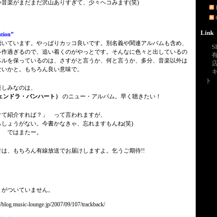
音楽がまだまだ沢山ありすぎて、少々ヘコみます(笑)
Link
tion”
聴いています。やっぱりカッコ良いです。別名義や関連アルバムも含め、
S
多作過ぎるので、追い着くのがやっとです。そんなに色々と出しているの
ベルを保っているのは、さすがと言うか、何と言うか、多分、音楽以外は
ないかと。もちろん良い意味で。
ト
楽しみなのは、
 （デヴェンドラ・バンハート）
のニュー・アルバム。早く聴きたい！
けて紹介すれば？」 って言われますが、
しょうがない。今書かなきゃ、忘れますもんね(笑)
？ ではまたー。
は、もちろん有線放送でお届けしますよ。乞うご期待!!
トがついていません。
.music-lounge.jp/2007/09/107/trackback/