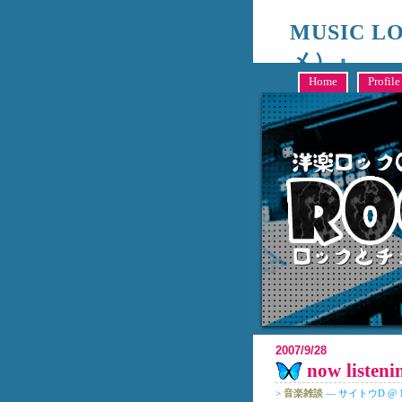
MUSIC 
メ）』
キャンシステム編成部、洋
Home
Profile
2007/9/28
now listeni
>
音楽雑談
— サイトウD @ 11