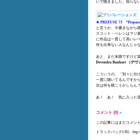
いで聴きました。知らない
★ PREFUSE 73 “Prepara
と言うか、今書きながら
スコット・ヘレンはマジ
に作品は一貫して高いレ
何も出来ない人なんじゃ
あと、まだ未聴ですけど
Devendra Banhart
こういうの、「別々に分
一度に聴いてるんですから
次は何を聴こうかしらん
あ！ あ！ 気に入った音
コメント (0)
»
この記事にはまだコメン
トラックバックURL : http://blog