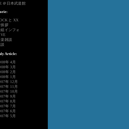
VE ＠日本武道館
orie:
OCK と XX
ご挨拶
番組インフォ
IVE
音楽雑談
雑談
ly Article:
008年 4月
008年 3月
008年 2月
008年 1月
007年 12月
007年 11月
007年 10月
007年 9月
007年 8月
007年 7月
007年 6月
007年 5月