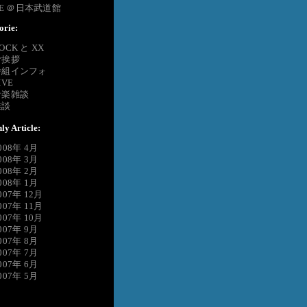
VE ＠日本武道館
orie:
OCK と XX
ご挨拶
番組インフォ
IVE
音楽雑談
雑談
ly Article:
008年 4月
008年 3月
008年 2月
008年 1月
007年 12月
007年 11月
007年 10月
007年 9月
007年 8月
007年 7月
007年 6月
007年 5月