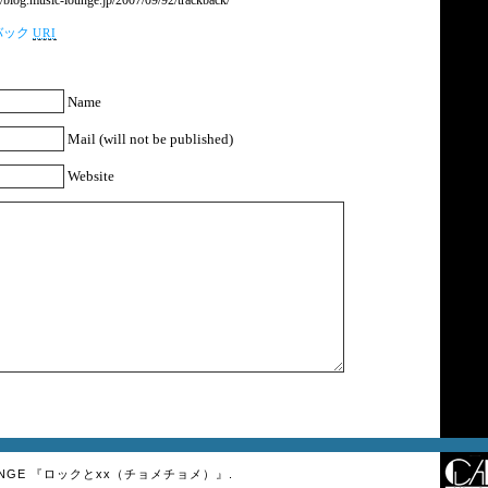
.music-lounge.jp/2007/09/92/trackback/
バック
URI
Name
Mail (will not be published)
Website
 LOUNGE 『ロックとxx（チョメチョメ）』.