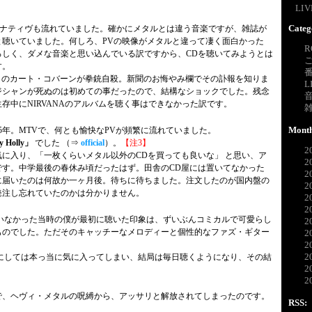
LI
Categ
オルタナティヴも流れていました。確かにメタルとは違う音楽ですが、雑誌が
と聴いていました。何しろ、PVの映像がメタルと違って凄く面白かった
R
ろしく、ダメな音楽と思い込んでいる訳ですから、CDを聴いてみようとは
す。
VANA のカート・コバーンが拳銃自殺。新聞のお悔やみ欄でその訃報を知りま
L
ジシャンが死ぬのは初めての事だったので、結構なショックでした。残念
存中にNIRVANAのアルバムを聴く事はできなかった訳です。
Month
5年。MTVで、何とも愉快なPVが頻繁に流れていました。
 Holly」
でした （⇒
official
）。
【注3】
2
に入り、「一枚くらいメタル以外のCDを買っても良いな」 と思い、ア
2
です。中学最後の春休み頃だったはず。田舎のCD屋には置いてなかった
2
に届いたのは何故か一ヶ月後。待ちに待ちました。注文したのが国内盤の
2
発注し忘れていたのかは分かりません。
2
2
ていなかった当時の僕が最初に聴いた印象は、ずいぶんコミカルで可愛らし
2
ものでした。ただそのキャッチーなメロディーと個性的なファズ・ギター
2
2
2
たにしては本っ当に気に入ってしまい、結局は毎日聴くようになり、その結
2
2
で、ヘヴィ・メタルの呪縛から、アッサリと解放されてしまったのです。
RSS: