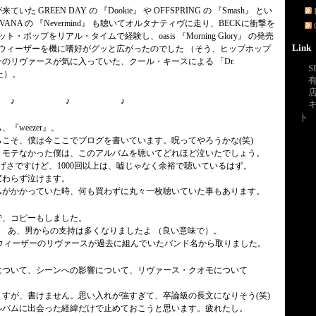
 GREEN DAY の 『Dookie』 や OFFSPRING の 『Smash』 とい
ANA の 『Nevermind』 も聴いてオルタナティヴに走り、BECKに衝撃を
・ポップをリアル・タイムで経験し、oasis 『Morning Glory』 の発売
Link
、ウィーザーを機に嗜好がグッと広がったのでした （そう、ヒップホップ
のリヴァースが気に入っていた、クール・キースによる 「Dr.
S
た）。
 ♪ ♪ ♪
ト
『weezer』。
こそ、僕は今ここでブログを書いています。呪ってやろうかな(笑)
くモテなかった僕は、このアルバムを聴いてどれほど泣いたでしょう。
げさですけど、1000回以上は、嘘じゃなく余裕で聴いているはず。
変わらず泣けます。
ムがかかっていた時、何も買わずに丸々一枚聴いていた事もあります。
で、コピーもしました。
) あ、男からの支持は多くなりましたよ （良い意味で）。
 で、ウィーザーのリヴァースが過去に組んでいたバンド名から取りました。
について、シーンへの影響について、リヴァース・クオモについて
すが、書けません。思い入れが強すぎて、卒論級の長文になりそう(笑)
ルバムに出会った経緯だけで止めておこうと思います。疲れたし。