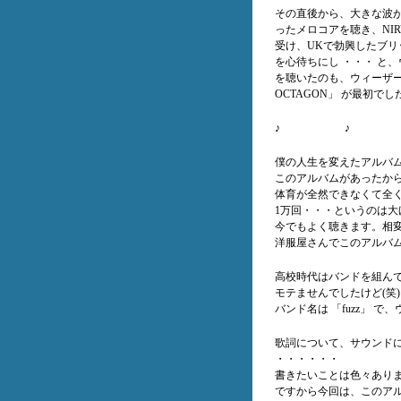
その直後から、大きな波が来ていた
ったメロコアを聴き、NIRV
受け、UKで勃興したブリット
を心待ちにし ・・・ と
を聴いたのも、ウィーザー
OCTAGON」 が最初でし
♪ ♪
僕の人生を変えたアルバム、
このアルバムがあったから
体育が全然できなくて全
1万回・・・というのは大
今でもよく聴きます。相
洋服屋さんでこのアルバ
高校時代はバンドを組ん
モテませんでしたけど(笑
バンド名は 「fuzz」
歌詞について、サウンド
・・・・・・
書きたいことは色々ありま
ですから今回は、このア