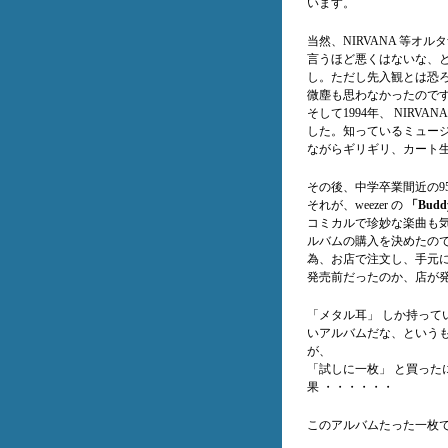
います。
当然、NIRVANA 等
言うほど悪くはないな、
し。ただし先入観とは恐
微塵も思わなかったので
そして1994年、 NIR
した。知っているミュー
ながらギリギリ、カート生
その後、中学卒業間近の9
それが、weezer の
「Buddy
コミカルで珍妙な楽曲も気
ルバムの購入を決めたの
為、お店で注文し、手元
発売前だったのか、店が
「メタル耳」 しか持っ
いアルバムだな、という
が、
「試しに一枚」 と買っ
果 ・・・・・・
このアルバムたった一枚