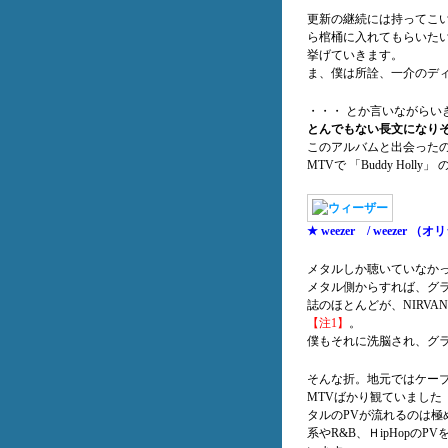
更新の継続には持ってこ
ら棺桶に入れてもらいた
挙げていきます。
ま、僕は所詮、一介のデ
・・・ とか言いながら
とんでもない長文になり
このアルバムと出会ったの
MTVで 「Buddy Hol
★ weezer / weezer
メタルしか聴いていなかっ
メタル側からすれば、グ
誌のほとんどが、NIRV
【注1】
。
僕もそれに洗脳され、グ
そんな折。地元ではケー
MTVばかり観ていました
タルのPVが流れるのは
系やR&B、ＨipHop