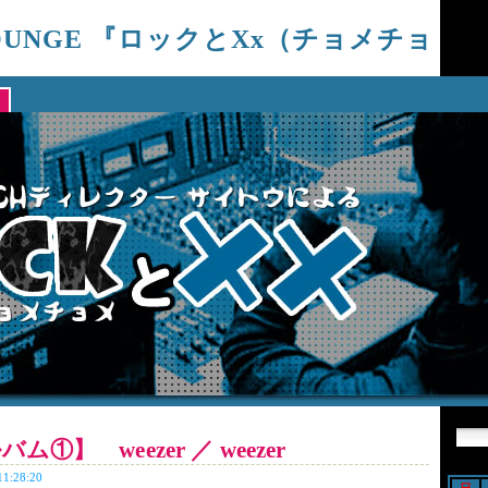
LOUNGE 『ロックとxx（チョメチョ
楽制作ディレクターサイトウによる、ROCK BLOG!!
①】 weezer ／ weezer
:28:20