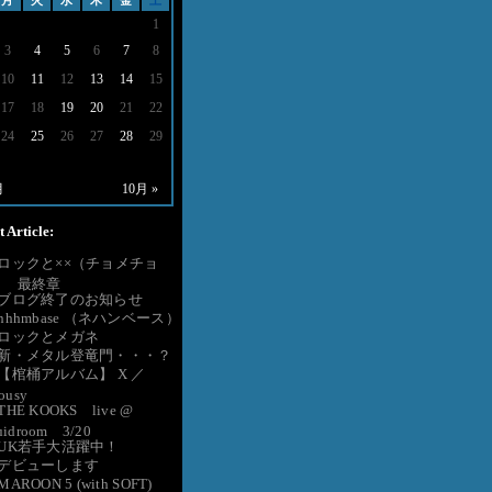
月
火
水
木
金
土
1
3
4
5
6
7
8
10
11
12
13
14
15
17
18
19
20
21
22
24
25
26
27
28
29
月
10月 »
 Article:
●ロックと××（チョメチョ
） 最終章
●ブログ終了のお知らせ
nhhmbase （ネハンベース）
●ロックとメガネ
●新・メタル登竜門・・・？
●【棺桶アルバム】 X ／
lousy
THE KOOKS live @
uidroom 3/20
●UK若手大活躍中！
●デビューします
MAROON 5 (with SOFT)