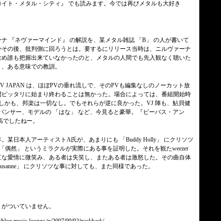
ロイト・メタル・シティ』 でも読みます。今では再びメタルも大好き
ナ 『ネヴァーマインド』 の解説を、某メタル雑誌 「B」 の人が書いて
かその後、批判側に回ろうとは。要するにリリース当時は、ニルヴァーナ
含め誰も把握出来ていなかったのと、メタルの人間でも先入観なく聴いた
う、ある意味での教訓。
TV JAPAN は、ほぼPVの垂れ流しで、そのPVも編集なしのノーカット放
間ピッタリに始まり終わることは無かった。場合によっては、番組開始時
しかも、邦楽は一切なし。でもそれらが逆に良かった。VJ 陣も、鮎貝健
ク・パンサー、モデルの 「はな」 など、今見ると豪華。『ビーバス・アン
高でしたねー。
年。某日本人アーティストA氏が、あまりにも 「Buddy Holly」 にクリソツ
「偶然」 というミラクルが実際にある事を証明した。それを観たweezer
直な愛情に微笑み、ある者は失笑し、またある者は激怒した。その曲自体
曲 「Susanne」 にクリソツな事に対しても、また同様であった。
トがついていません。