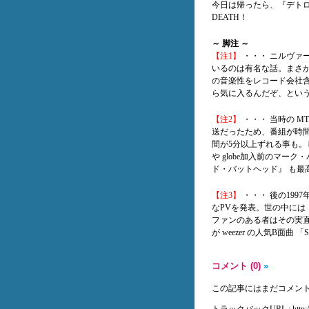
今日は帰ったら、『デト
DEATH！
～ 脚注 ～
【注1】
・・・ ニルヴァー
いるのは有名な話。まさ
の音楽性をレコード会社
ら気に入るんだぞ、とい
【注2】
・・・ 当時の M
送だったため、番組が時
間が5分以上ずれる事も。
や globe加入前のマー
ド・バットヘッド』 も最
【注3】
・・・ 後の1997
なPVを発表。世の中には 
ファンのある者はその実
が weezer の人気B面
コメント (0)
»
この記事にはまだコメン