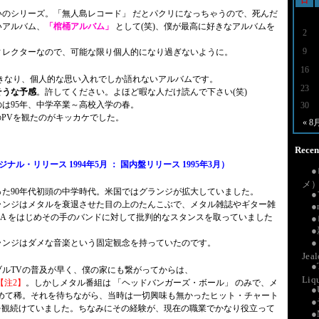
日
いのシリーズ。「無人島レコード」 だとパクリになっちゃうので、死んだ
いアルバム、
「棺桶アルバム」
として(笑)、僕が最高に好きなアルバムを
2
9
ィレクターなので、可能な限り個人的になり過ぎないように。
16
いきなり、個人的な思い入れでしか語れないアルバムです。
23
そうな予感
。許してください。よほど暇な人だけ読んで下さい(笑)
は95年、中学卒業～高校入学の春。
30
ly」 のPVを観たのがキッカケでした。
« 8
Recent
 （オリジナル・リリース 1994年5月 ： 国内盤リリース 1995年3月）
メ
た90年代初頭の中学時代。米国ではグランジが拡大していました。
ランジはメタルを衰退させた目の上のたんこぶで、メタル雑誌やギター雑
●
ANA をはじめその手のバンドに対して批判的なスタンスを取っていました
ランジはダメな音楽という固定観念を持っていたのです。
Jea
●
ブルTVの普及が早く、僕の家にも繋がってからは、
Liq
【注2】
。しかしメタル番組は 「ヘッドバンガーズ・ボール」 のみで、メ
極めて稀。それを待ちながら、当時は一切興味も無かったヒット・チャート
のPVを観続けていました。ちなみにその経験が、現在の職業でかなり役立って
●