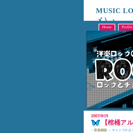
MUSIC 
メ）』
キャンシステム編成部、洋
Home
Profile
2007/9/19
【棺桶アルバム
>
音楽雑談
— サイトウD @ 11