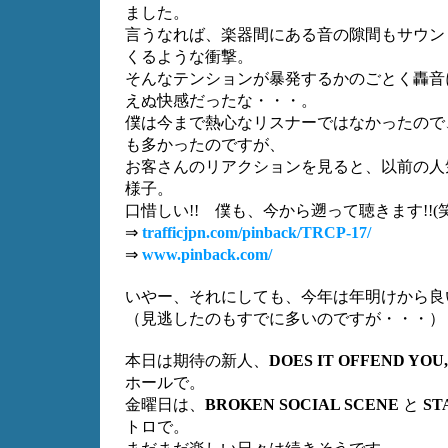
ました。
言うなれば、楽器間にある音の隙間もサウン
くるような衝撃。
そんなテンションが暴発するかのごとく轟音
えぬ快感だったな・・・。
僕は今まで熱心なリスナーではなかったので
も多かったのですが、
お客さんのリアクションを見ると、以前の人
様子。
口惜しい!! 僕も、今から遡って聴きます!!(笑
⇒
trafficjpn.com/pinback/TRCP-17/
⇒
www.pinback.com/
いやー、それにしても、今年は年明けから良
（見逃したのもすでに多いのですが・・・）
本日は期待の新人、
DOES IT OFFEND YOU
ホールで。
金曜日は、
BROKEN SOCIAL SCENE
と
ST
トロで。