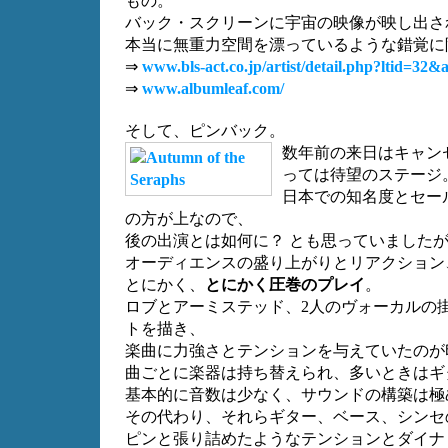
もの。
バック・スクリーンに宇宙の映像が映し出さ
本当に無重力空間を漂っているような錯覚に
⇒
www.bls-act.co.jp/artist/detail.php?ltid=32
⇒
www.albumleaf.com/
そして、ピンバック。
数年前の来日はキャン
っては待望のステージ
日本での知名度とセー
の方が上なので、
後の出演とは如何に？ とも思っていました
オーディエンスの盛り上がりとリアクション
とにかく、
とにかく圧巻のプレイ
。
ロブとアーミステッド、2人のヴォーカルの
トを描き、
楽曲に力強さとテンションを与えていたのが
曲ごとに楽器は持ち替えられ、多いときはギ
基本的に音数は少なく、サウンドの構築は極
その代わり、それらギター、ベース、シンセ
ピンと張り詰めたようなテンションとダイナ