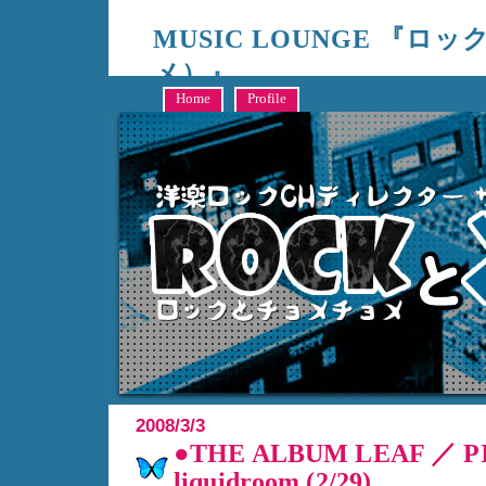
MUSIC LOUNGE 『ロ
メ）』
キャンシステム編成部、洋楽制作ディレクターサイトウによる、RO
Home
Profile
2008/3/3
●THE ALBUM LEAF ／ P
liquidroom (2/29)