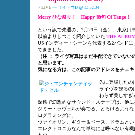
>
LIVE
— サイトウD @ 13:32:34
Merry ひな祭り！ Happy 節句 Of Tango！
という訳で先週の、2月29日（金）。東京は
以前よりしつこく紹介していた
THE ALBUM
USインディー・シーンを代表する2バンド
てきました。
（注 ： ライヴ写真はまだ手配できていない
と思います。
気になる方は、この記事のアドレスをチェキ
先に登場したの
ライヴを観るの
わらず美しすぎ
深遠で幻想的なサウンド・スケープは、他に
ジミー・ラヴェルが奏でる、とろけるような
ログラミングに、
ヴァイオリン、ギター＆ベース、ドラムとい
エレクトロニカなんて単純には呼べない有機